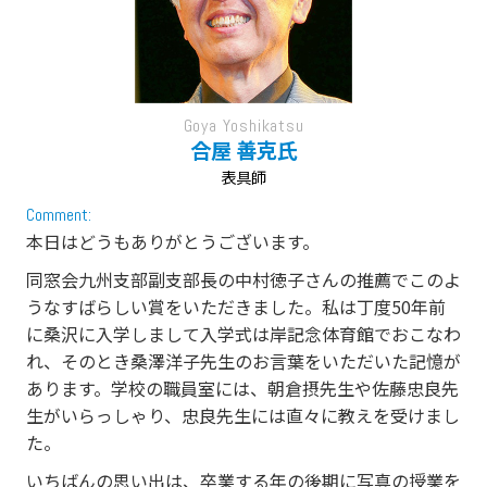
Goya Yoshikatsu
合屋 善克氏
表具師
Comment:
本日はどうもありがとうございます。
同窓会九州支部副支部長の中村徳子さんの推薦でこのよ
うなすばらしい賞をいただきました。私は丁度50年前
に桑沢に入学しまして入学式は岸記念体育館でおこなわ
れ、そのとき桑澤洋子先生のお言葉をいただいた記憶が
あります。学校の職員室には、朝倉摂先生や佐藤忠良先
生がいらっしゃり、忠良先生には直々に教えを受けまし
た。
いちばんの思い出は、卒業する年の後期に写真の授業を