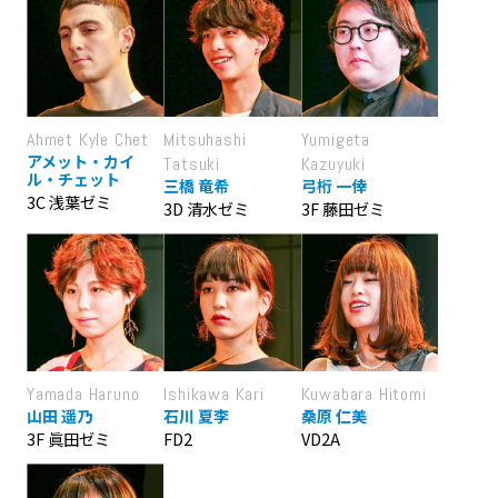
Ahmet Kyle Chet
Mitsuhashi
Yumigeta
アメット・カイ
Tatsuki
Kazuyuki
ル・チェット
三橋 竜希
弓桁 一倖
3C 浅葉ゼミ
3D 清水ゼミ
3F 藤田ゼミ
Yamada Haruno
Ishikawa Kari
Kuwabara Hitomi
山田 遥乃
石川 夏李
桑原 仁美
3F 眞田ゼミ
FD2
VD2A