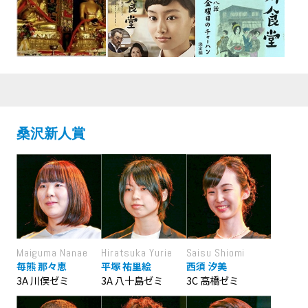
桑沢新人賞
Maiguma Nanae
Hiratsuka Yurie
Saisu Shiomi
毎熊 那々恵
平塚 祐里絵
西須 汐美
3A 川俣ゼミ
3A 八十島ゼミ
3C 高橋ゼミ