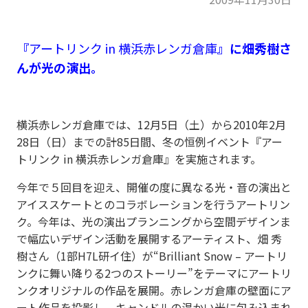
『
アートリンク in 横浜赤レンガ倉庫
』に畑秀樹さ
んが光
の演出
。
横浜赤レンガ倉庫では、12月5日（土）から2010年2月
28日（日）までの計85日間、冬の恒例イベント『アー
トリンク in 横浜赤レンガ倉庫』を実施されます。
今年で５回目を迎え、開催の度に異なる光・音の演出と
アイススケートとのコラボレーションを行うアートリン
ク。今年は、光の演出プランニングから空間デザインま
で幅広いデザイン活動を展開するアーティスト、畑 秀
樹さん（1部H7L研イ住）が“Brilliant Snow – アートリ
ンクに舞い降りる2つのストーリー”をテーマにアートリ
ンクオリジナルの作品を展開。赤レンガ倉庫の壁面にア
ート作品を投影し、キャンドルの温かい光に包み込まれ