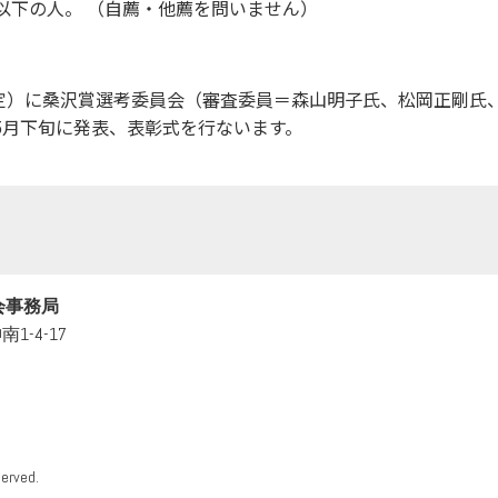
0才以下の人。 （自薦・他薦を問いません）
（予定）に桑沢賞選考委員会（審査委員＝森山明子氏、松岡正剛氏
5月下旬に発表、表彰式を行ないます。
会事務局
1-4-17
served.