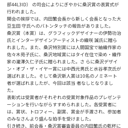
部44L3ID） の司会によりにぎやかに桑沢賞の表賞式が
行われました。
開会の挨拶では、内田繁会長から新しく会長となった大
豆生田 守氏へのバトンタッチの報告がありました。
桑沢賞（本賞）は、グラフィックデザイナーの伊勢功治
氏とインターデザインアーティストの織咲 誠氏に贈ら
れました。また、桑沢特別賞には人間国宝で紬織作家の
佐々木苑子氏に、桑沢地域賞にはタイ在住で染め・織作
家の瀧澤久仁子氏に贈られました。さ らに桑沢デザイ
ン・オブ・ザ・イヤー賞には中西元男氏と水谷孝次氏が
選ばれました。そして桑沢新人賞は10名のノミネート
者が選ばれましたが、今回は該当 者なしとなりまし
た。
表彰式は受賞者がそれぞれの受賞対象作品のプレゼンテ
ーションを行いながらすすめられました。各受賞者に
は、賞状、トロフィー、副賞、賞金が手渡され、参加者
のみなさんより盛んな拍手を受けました。
引き続き、前会長・桑沢賞審査委員の内田繁氏の乾杯に