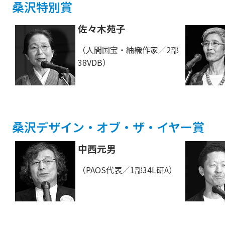
桑沢特別賞
佐々木苑子
（人間国宝・紬織作家／2部
38VDB）
桑沢デザイン・オブ・ザ・イヤー賞
中西元男
（PAOS代表／1部34L研A）