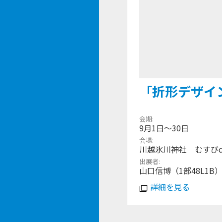
「折形デザイ
会期
9月1日～30日
会場
川越氷川神社 むすびc
出展者
山口信博（1部48L1B
詳細を見る