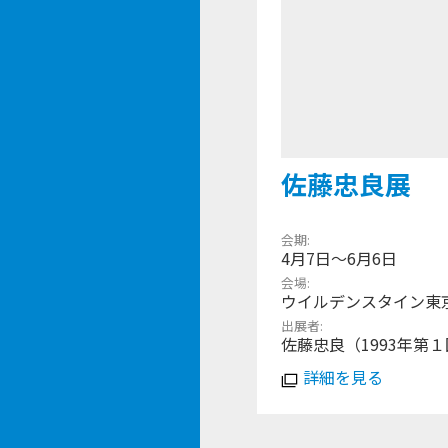
佐藤忠良展
会期
4月7日〜6月6日
会場
ウイルデンスタイン東
出展者
佐藤忠良（1993年第
詳細を見る