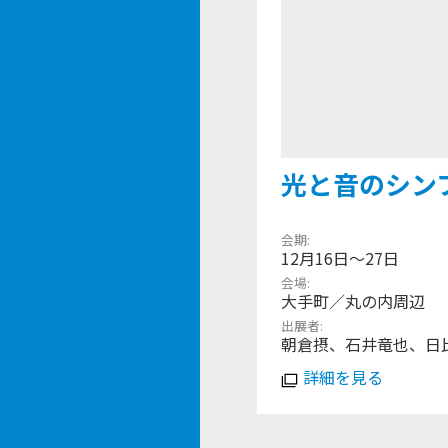
光と音のシンフ
会期
12月16日〜27日
会場
大手町／丸の内周辺
出展者
朝倉摂、石井竜也、日比
詳細を見る