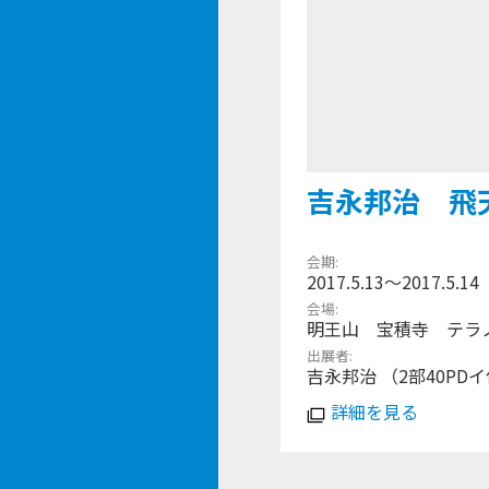
吉永邦治 飛
会期
2017.5.13〜2017.5.14
会場
明王山 宝積寺 テラ
出展者
吉永邦治 （2部40PD
詳細を見る