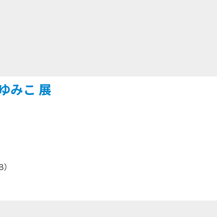
 林 ゆみこ 展
B）