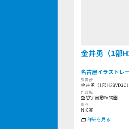
金井勇（1部H2
名古屋イラストレー
受賞者
金井勇（1部H28VD3C
作品名
空想宇宙動植物園
部門
NIC賞
詳細を見る