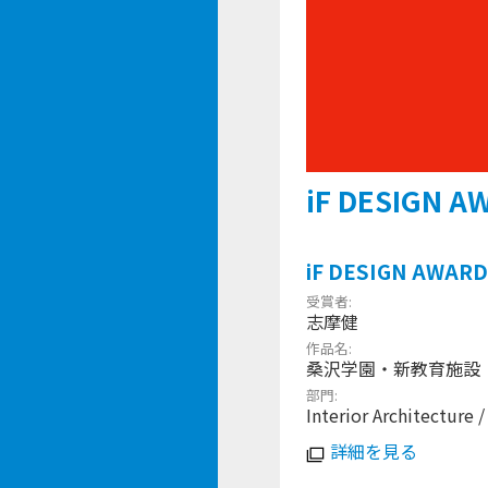
iF DESIGN A
iF DESIGN AWARD
受賞者
志摩健
作品名
桑沢学園・新教育施設
部門
Interior Architecture
詳細を見る