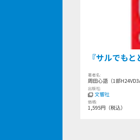
『サルでもと
著者名
周田心語（1部H24VD3
出版社
文響社
価格
1,595円（税込）