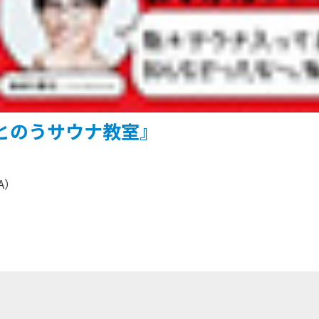
とのうサウナ教室』
A）