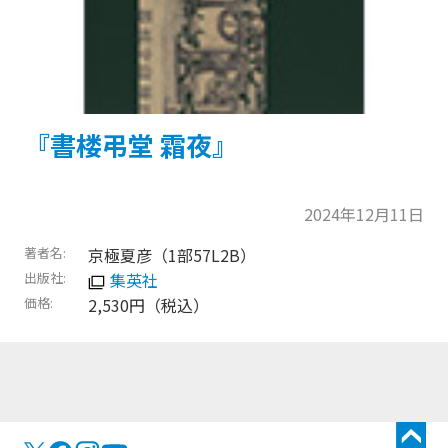
『書楼弔堂 霜夜』
2024年12月11日
著者名
京極夏彦（1部57L2B）
出版社
集英社
価格
2,530円（税込）
トップに戻る